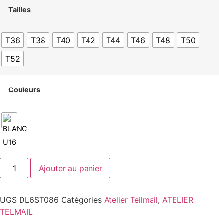
Tailles
T36
T38
T40
T42
T44
T46
T48
T50
T52
Couleurs
Ajouter au panier
UGS
DL6ST086
Catégories
Atelier Teilmail
,
ATELIER
TELMAIL