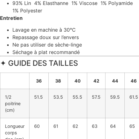
93% Lin 4% Elasthanne 1% Viscose 1% Polyamide
1% Polyester
Entretien
Lavage en machine à 30°C
Repassage doux sur l’envers
Ne pas utiliser de sèche-linge
Séchage à plat recommandé
✦ GUIDE DES TAILLES
36
38
40
42
44
46
1/2
51.5
53.5
55.5
57.5
59.5
61.5
poitrine
(cm)
Longueur
60
61
62
63
64
65
corps