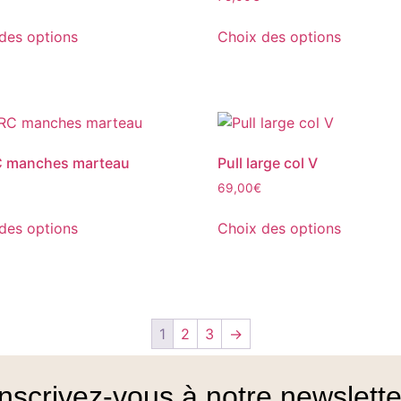
des options
Choix des options
C manches marteau
Pull large col V
69,00
€
des options
Choix des options
1
2
3
→
Inscrivez-vous à notre newslette