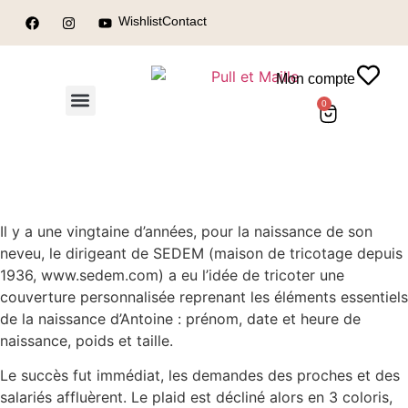
Wishlist
Contact
Mon compte
0
Qui sommes-nous ?
La boutique Pull & Maille
La boutique Atelier Telmail
Nos partenaires
Il y a une vingtaine d’années, pour la naissance de son
neveu, le dirigeant de SEDEM (maison de tricotage depuis
1936, www.sedem.com) a eu l’idée de tricoter une
couverture personnalisée reprenant les éléments essentiels
de la naissance d’Antoine : prénom, date et heure de
naissance, poids et taille.
Le succès fut immédiat, les demandes des proches et des
salariés affluèrent. Le plaid est décliné alors en 3 coloris,